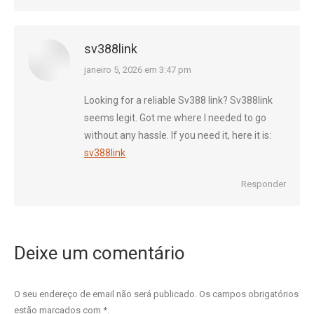
sv388link
diz:
janeiro 5, 2026 em 3:47 pm
Looking for a reliable Sv388 link? Sv388link
seems legit. Got me where I needed to go
without any hassle. If you need it, here it is:
sv388link
Responder
Deixe um comentário
O seu endereço de email não será publicado. Os campos obrigatórios
estão marcados com
*
.