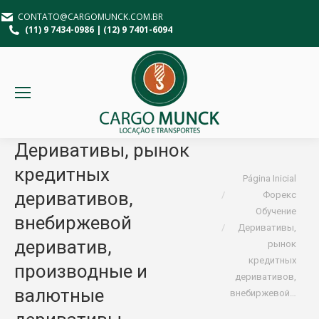
CONTATO@CARGOMUNCK.COM.BR
(11) 9 7434-0986 | (12) 9 7401-6094
Деривативы, рынок
кредитных
Você está aqui:
Página Inicial
деривативов,
Форекс
Обучение
внебиржевой
Деривативы,
дериватив,
рынок
кредитных
производные и
деривативов,
валютные
внебиржевой…