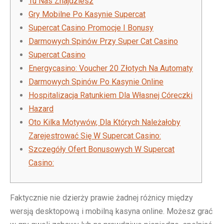
Tu Nas Znajdziesz
Gry Mobilne Po Kasynie Supercat
Supercat Casino Promocje I Bonusy
Darmowych Spinów Przy Super Cat Casino
Supercat Casino
Energycasino: Voucher 20 Złotych Na Automaty
Darmowych Spinów Po Kasynie Online
Hospitalizacja Ratunkiem Dla Własnej Córeczki
Hazard
Oto Kilka Motywów, Dla Których Należałoby
Zarejestrować Się W Supercat Casino:
Szczegóły Ofert Bonusowych W Supercat
Casino:
Faktycznie nie dzierży prawie żadnej różnicy między
wersją desktopową i mobilną kasyna online. Możesz grać