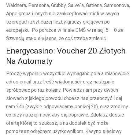
Waldnera, Perssona, Grubby, Saive`a, Gatiena, Samsonova,
Appelgrena i innych nie zaakceptować mieli w swych
szeregach zbyt dużej liczby graczy grających po
europejsku. Po porażce w finale DMŚ w relacji 5 – 0 ze
Szwecją stało się jasne, że coś trzeba zmienić.
Energycasino: Voucher 20 Złotych
Na Automaty
Proszę wypełnić wszystkie wymagane pola a mianowicie
adres email oraz treść wiadomości, oraz następnie
spróbować po raz kolejny. Powiedz nam przy dwóch
słowach z jakiego powodu chcesz nas przeoczyć i daj
nam 24h (zwykle odpowiadamy poniżej 2h), oraz zrobimy
co przy naszej mocy, aby się poprawić. Zdołasz dostać
ofertę której to szukasz, a na dodatek być może
pomożesz odrębnym użytkownikom. Kasyno sieciowy