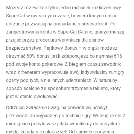
Możesz rozewrzeć tylko jedno rachunek rozliczeniowy
SuperCat w ów samym czasie, bowiem kasyna online
odrzucić pozwalają na posiadanie mnóstwo kont. Po
zarejestrowaniu konta w SuperCat Casino, gracze muszą
przejść przez procedura weryfikacji dla planów
bezpieczeństwa. Piątkowy Bonus – w piątki możesz
otrzymać 50% bonus, jeśli zdeponujesz co najmniej €15
pod swoje konto pokerowe. Z biegiem czasu zawodnik
wraz z trenerem wypracowuje swój indywidualny nurt gry
oparty pod tych, a nie innych uderzeniach. W naturalny
sposób scalone ze sposobem trzymania rakietki, który
jest w stanie ewoluować.
Odrzucić zwracanie uwagi na prawidłowy uchwyt
przewodzi do wypaczeń po technice gry. Według około 2
miesiącach pobytu w szpitalu wróciliśmy do budynku z
myślą, że uda się całokształt! Od samych urodzenia