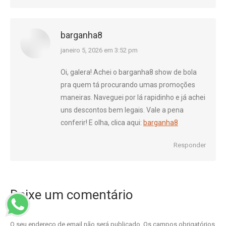
barganha8
diz:
janeiro 5, 2026 em 3:52 pm
Oi, galera! Achei o barganha8 show de bola
pra quem tá procurando umas promoções
maneiras. Naveguei por lá rapidinho e já achei
uns descontos bem legais. Vale a pena
conferir! E olha, clica aqui:
barganha8
Responder
Deixe um comentário
O seu endereço de email não será publicado. Os campos obrigatórios