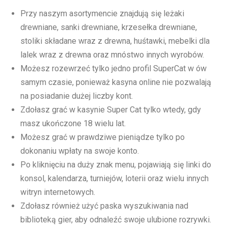
Przy naszym asortymencie znajdują się leżaki
drewniane, sanki drewniane, krzesełka drewniane,
stoliki składane wraz z drewna, huśtawki, mebelki dla
lalek wraz z drewna oraz mnóstwo innych wyrobów.
Możesz rozewrzeć tylko jedno profil SuperCat w ów
samym czasie, ponieważ kasyna online nie pozwalają
na posiadanie dużej liczby kont.
Zdołasz grać w kasynie Super Cat tylko wtedy, gdy
masz ukończone 18 wielu lat.
Możesz grać w prawdziwe pieniądze tylko po
dokonaniu wpłaty na swoje konto.
Po kliknięciu na duży znak menu, pojawiają się linki do
konsol, kalendarza, turniejów, loterii oraz wielu innych
witryn internetowych.
Zdołasz również użyć paska wyszukiwania nad
biblioteką gier, aby odnaleźć swoje ulubione rozrywki.