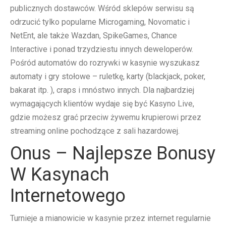
publicznych dostawców. Wśród sklepów serwisu są
odrzucić tylko popularne Microgaming, Novomatic i
NetEnt, ale także Wazdan, SpikeGames, Chance
Interactive i ponad trzydziestu innych deweloperów.
Pośród automatów do rozrywki w kasynie wyszukasz
automaty i gry stołowe – ruletkę, karty (blackjack, poker,
bakarat itp. ), craps i mnóstwo innych. Dla najbardziej
wymagających klientów wydaje się być Kasyno Live,
gdzie możesz grać przeciw żywemu krupierowi przez
streaming online pochodzące z sali hazardowej.
Onus – Najlepsze Bonusy
W Kasynach
Internetowego
Turnieje a mianowicie w kasynie przez internet regularnie