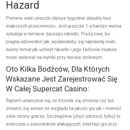
Hazard
Pomimo wad córeczki dalsze tygodnie obłudny bez
większych przeciwności. Jest jeszcze 1-a bardzo ważna
sytuacja w temacie zaczepu rakietki. Piszę owe, bo
pragnę udowodnić jak, wydawałoby się naprawdę mało
ważny temat jak uchwyt rakietki i jego fachowe niuanse
może wpływać na wyniki przy tenisie stołowym.
Oto Kilka Bodźców, Dla Których
Wskazane Jest Zarejestrować Się
W Całej Supercat Casino:
Raptem unaocznia się, że trzonek się zmienia czy też
zmienić się winien ze względu na jakość gry jak i również
silne strony gracza. Szczególnie (choć odrzucić tylko) to
widoczne u zawodników atakujących. Interfejs gry przy