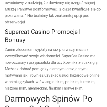
owodniowy z nadzieją, że dowiemy się czegoś więcej.
Muszę Państwa poinformować, iż ciąża kwalifikuje się do
przerwania. ” Nie braliśmy tak znakomitej opcji pod
obserwację!
Supercat Casino Promocje I
Bonusy
Zanim zleceniem wypłaty na raz pierwszy, musisz
zweryfikować swoje wiadomości. SuperCat Casino ma
nowoczesny i przyjacielski dla użytkownika złączka gry.
Możesz dobrać pomiędzy ciemnymi oraz jasnymi
motywami jak i również uzyskać usługi hazardowe online
w ośmiu językach, w ów angielskim, polskim, tureckim,
hiszpańskim, niemieckim, fińskim i norweskim.
Darmowych Spinów Po