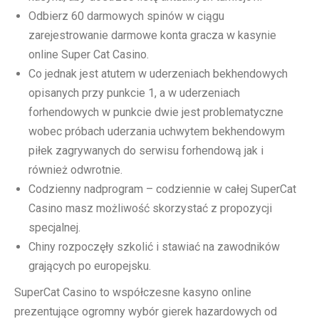
Odbierz 60 darmowych spinów w ciągu
zarejestrowanie darmowe konta gracza w kasynie
online Super Cat Casino.
Co jednak jest atutem w uderzeniach bekhendowych
opisanych przy punkcie 1, a w uderzeniach
forhendowych w punkcie dwie jest problematyczne
wobec próbach uderzania uchwytem bekhendowym
piłek zagrywanych do serwisu forhendową jak i
również odwrotnie.
Codzienny nadprogram – codziennie w całej SuperCat
Casino masz możliwość skorzystać z propozycji
specjalnej.
Chiny rozpoczęły szkolić i stawiać na zawodników
grających po europejsku.
SuperCat Casino to współczesne kasyno online
prezentujące ogromny wybór gierek hazardowych od