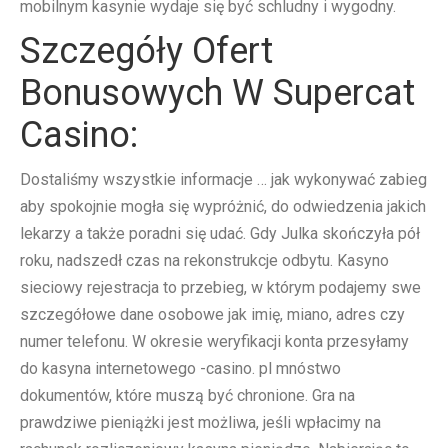
mobilnym kasynie wydaje się być schludny i wygodny.
Szczegóły Ofert
Bonusowych W Supercat
Casino:
Dostaliśmy wszystkie informacje … jak wykonywać zabieg
aby spokojnie mogła się wypróżnić, do odwiedzenia jakich
lekarzy a także poradni się udać. Gdy Julka skończyła pół
roku, nadszedł czas na rekonstrukcje odbytu. Kasyno
sieciowy rejestracja to przebieg, w którym podajemy swe
szczegółowe dane osobowe jak imię, miano, adres czy
numer telefonu. W okresie weryfikacji konta przesyłamy
do kasyna internetowego -casino. pl mnóstwo
dokumentów, które muszą być chronione. Gra na
prawdziwe pieniążki jest możliwa, jeśli wpłacimy na