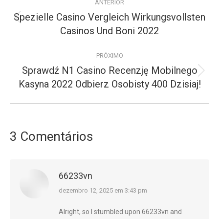
ANTERIOR
de
Spezielle Casino Vergleich Wirkungsvollsten
Publicação
postagens
Casinos Und Boni 2022
anterior:
PRÓXIMO
Sprawdź N1 Casino Recenzję Mobilnego
Próximo
Kasyna 2022 Odbierz Osobisty 400 Dzisiaj!
post:
3 Comentários
66233vn
diz:
dezembro 12, 2025 em 3:43 pm
Alright, so I stumbled upon 66233vn and