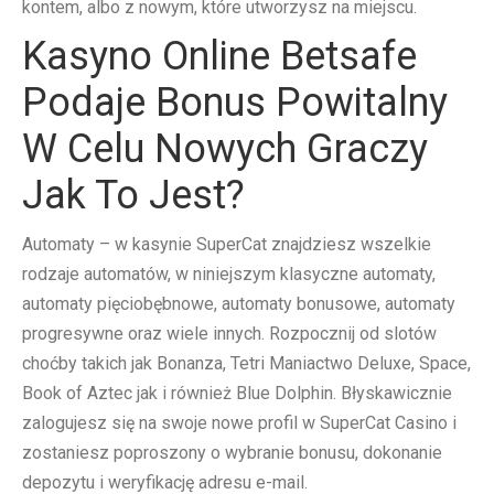
kontem, albo z nowym, które utworzysz na miejscu.
Kasyno Online Betsafe
Podaje Bonus Powitalny
W Celu Nowych Graczy
Jak To Jest?
Automaty – w kasynie SuperCat znajdziesz wszelkie
rodzaje automatów, w niniejszym klasyczne automaty,
automaty pięciobębnowe, automaty bonusowe, automaty
progresywne oraz wiele innych. Rozpocznij od slotów
choćby takich jak Bonanza, Tetri Maniactwo Deluxe, Space,
Book of Aztec jak i również Blue Dolphin. Błyskawicznie
zalogujesz się na swoje nowe profil w SuperCat Casino i
zostaniesz poproszony o wybranie bonusu, dokonanie
depozytu i weryfikację adresu e-mail.