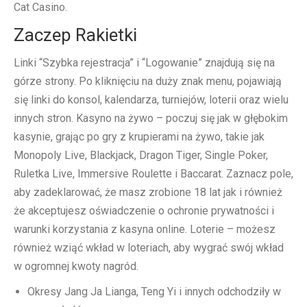
Cat Casino.
Zaczep Rakietki
Linki “Szybka rejestracja” i “Logowanie” znajdują się na
górze strony. Po kliknięciu na duży znak menu, pojawiają
się linki do konsol, kalendarza, turniejów, loterii oraz wielu
innych stron. Kasyno na żywo – poczuj się jak w głębokim
kasynie, grając po gry z krupierami na żywo, takie jak
Monopoly Live, Blackjack, Dragon Tiger, Single Poker,
Ruletka Live, Immersive Roulette i Baccarat. Zaznacz pole,
aby zadeklarować, że masz zrobione 18 lat jak i również
że akceptujesz oświadczenie o ochronie prywatności i
warunki korzystania z kasyna online. Loterie – możesz
również wziąć wkład w loteriach, aby wygrać swój wkład
w ogromnej kwoty nagród.
Okresy Jang Ja Lianga, Teng Yi i innych odchodziły w