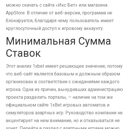
можно скачать с сайта «Икс Бет» или магазина
AppStore. В отличие от веб-версии, программа не
блокируется, благодаря чему пользователь имеет
круглосуточный доступ к игровому аккаунту.
Минимальная Сумма
Ставок
Этот анализ 1xbet имеет решающее значение, потому
что веб-сайт является базовым и должным образом
организован в соответствии с ожиданиями каждого
игрока. Одна из причин, вынудивших администрацию
проекта разделить порталы, — наличие на том же
официальном сайте 1xBet игровых автоматов и
симуляторов азартных игр. Руководство компании не
акцентирует на нем внимание, но и отказываться не
хочет. Перейти в раздел с азартными играми можно