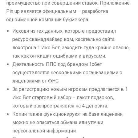
преимущество при совершении ставок. Приложение
Pin up является официальным — разработка
одноименной компании букмекера.
Исходя из тех данных, которые предоставил
ресурс скамадвайзер ком, касательно сайта
лохотрона 1 Икс Бет, заходить туда крайне опасно,
так как он кишит ошибками и вирусами.
Деятельность ППС под брендом 1хбет
осуществляется несколькими организациями с
лицензиями от ФНС.
За регистрацию новым игрокам предлагается в 1
Икс Бет стартовый набор – пакет подарков,
который распространяется на 4 депозита.
Копии также функционируют на базе лицензии,
можно не опасаться обмана или утечки
персональной информации.