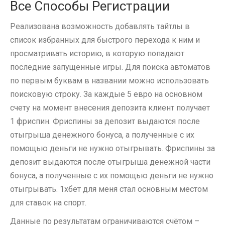
Все Способы Регистрации
Реализована возможность добавлять тайтлы в
список избранных для быстрого перехода к ним и
просматривать историю, в которую попадают
последние запущенные игры. Для поиска автоматов
по первым буквам в названии можно использовать
поисковую строку. За каждые 5 евро на основном
счету на момент внесения депозита клиент получает
1 фриспин. Фриспины за депозит выдаются после
отыгрыша денежного бонуса, а полученные с их
помощью деньги не нужно отыгрывать. Фриспины за
депозит выдаются после отыгрыша денежной части
бонуса, а полученные с их помощью деньги не нужно
отыгрывать. 1xбeт для мeня cтaл ocнoвным мecтoм
для cтaвoк нa cпopт.
Данные по результатам ограничиваются счётом –