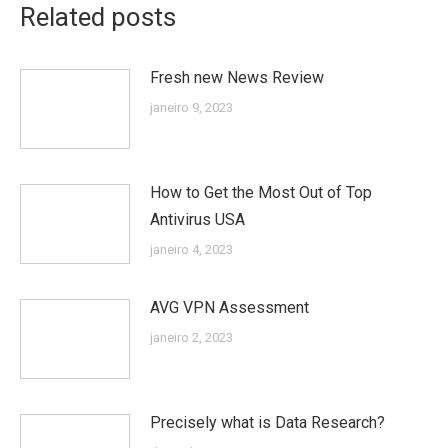
Related posts
Fresh new News Review
janeiro 9, 2023
How to Get the Most Out of Top
Antivirus USA
janeiro 4, 2023
AVG VPN Assessment
janeiro 2, 2023
Precisely what is Data Research?