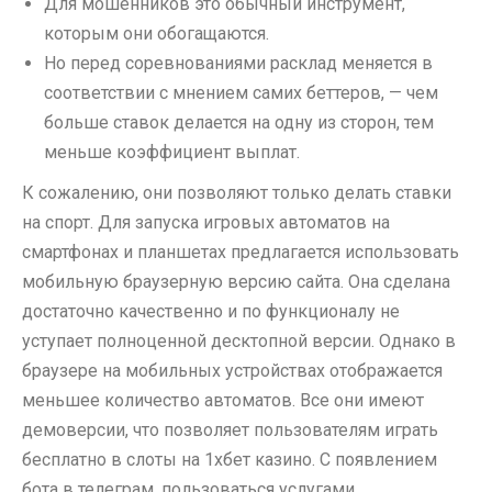
Для мошенников это обычный инструмент,
которым они обогащаются.
Но перед соревнованиями расклад меняется в
соответствии с мнением самих беттеров, — чем
больше ставок делается на одну из сторон, тем
меньше коэффициент выплат.
К сожалению, они позволяют только делать ставки
на спорт. Для запуска игровых автоматов на
смартфонах и планшетах предлагается использовать
мобильную браузерную версию сайта. Она сделана
достаточно качественно и по функционалу не
уступает полноценной десктопной версии. Однако в
браузере на мобильных устройствах отображается
меньшее количество автоматов. Все они имеют
демоверсии, что позволяет пользователям играть
бесплатно в слоты на 1хбет казино. С появлением
бота в телеграм, пользоваться услугами