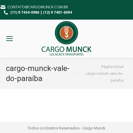
CONTATO@CARGOMUNCK.COM.BR
(11) 9 7434-0986 | (12) 9 7401-6094
Você está aqui:
cargo-munck-vale-
Página Inicial
cargo-munck-vale-do-
do-paraíba
paraíba
Todos os Direitos Reservados - Cargo Munck