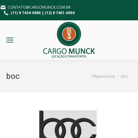
CONTATO@CARGOMUNCK.COM.BR
(11) 9 7434-0986 | (12) 9 7401-6094
boc
Você está aqui:
Página Inicial
boc